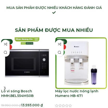
MUA SẢN PHẨM ĐƯỢC NHIỀU KHÁCH HÀNG ĐÁNH GIÁ
SẢN PHẨM ĐƯỢC MUA NHIỀU
-32%
-30%
HOT
HOT
MỚI
Lò vi sóng Bosch
Máy lọc nước nóng lạnh
HMH.BEL554MS0B
Humero HB-671
13.593.000
₫
19.990.000
₫