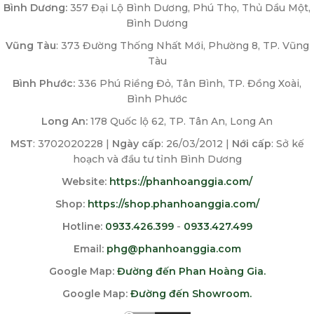
Bình Dương:
357 Đại Lộ Bình Dương, Phú Thọ, Thủ Dầu Một,
Bình Dương
Vũng Tàu
: 373 Đường Thống Nhất Mới, Phường 8, TP. Vũng
Tàu
Bình Phước:
336 Phú Riềng Đỏ, Tân Bình, TP. Đồng Xoài,
Bình Phước
Long An:
178 Quốc lộ 62, TP. Tân An, Long An
MST
: 3702020228 |
Ngày cấp
: 26/03/2012 |
Nới cấp
: Sở kế
hoạch và đầu tư tỉnh Bình Dương
Website:
https://phanhoanggia.com/
Shop:
https://shop.phanhoanggia.com/
Hotline:
0933.426.399
-
0933.427.499
Email:
phg@phanhoanggia.com
Google Map:
Đường đến Phan Hoàng Gia.
Google Map:
Đường đến Showroom.