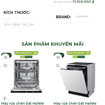
11.340.000
₫
16.200.000
₫
Thêm Vào Giỏ Hàng
Thêm Vào Giỏ Hàng
KÍCH THƯỚC
Humero
BRAND
59,4 × 38,8 × 38,2 cm
Bosch
BRAND
SẢN PHẨM KHUYẾN MÃI
-21%
-21%
Máy rửa chén bát Hafele
Máy rửa chén bát Hafele