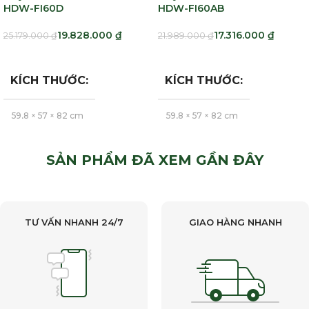
HDW-FI60D
HDW-FI60AB
19.828.000
₫
17.316.000
₫
25.179.000
₫
21.989.000
₫
Thêm Vào Giỏ Hàng
Thêm Vào Giỏ Hàng
KÍCH THƯỚC
KÍCH THƯỚC
59,8 × 57 × 82 cm
59,8 × 57 × 82 cm
Hafele
Hafele
BRAND
BRAND
SẢN PHẨM ĐÃ XEM GẦN ĐÂY
TƯ VẤN NHANH 24/7
GIAO HÀNG NHANH