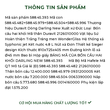
THÔNG TIN SẢN PHẨM
Mã sản phẩm 588.45.393 Mã con
588.45.482+588.45.979+588.45.504+588.45.996 Thương
hiệu Duravit Dòng Darling New Xuất xứ Đức Loại Bồn
cầu hai khối Mã thân Duravit 2126010000 Vật liệu Sứ
Hoàn thiện Trắng Tráng men WonderGliss Hệ thống xả
Syphonic jet Két nước 4.8 L Nút xả Đơn Thiết kế Sieger
design Kích thước 810x725x405 mm Đường kính lỗ xả
Ø45 mm Bao bì Hộp giấy BẢNG MÃ CỦA BỒN CẦU HAI
KHỐI DARLING NEW 588.45.393 Mã Bộ Mã Hafele Mã
QT Mô tả Giá lẻ (Đ) 588.45.393 588.45.482 2126010000
Thân bồn cầu 12.400.000 588.45.979 0931200005 Két
nước bồn cầu 7.200.000 588.45.504 0063390000 Nắp
bồn cầu 5.773.680 588.45.996 0014160000 Phụ kiện lắp
đặt 1.575.200
CƠ HỘI MUA HÀNG CHẤT LƯỢNG TỐT