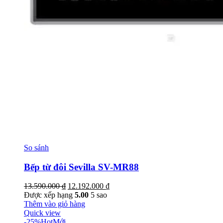
So sánh
Bếp từ đôi Sevilla SV-MR88
Giá
Giá
13.590.000
₫
12.192.000
₫
gốc
hiện
Được xếp hạng
5.00
5 sao
là:
tại
Thêm vào giỏ hàng
13.590.000 ₫.
là:
Quick view
12.192.000 ₫.
-25%
Hot
Mới