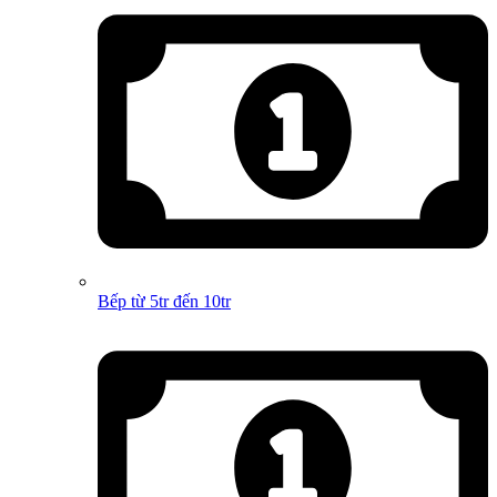
Bếp từ 5tr đến 10tr