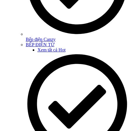
Bếp điện Canzy
BẾP ĐIỆN TỪ
Xem tất cả
Hot