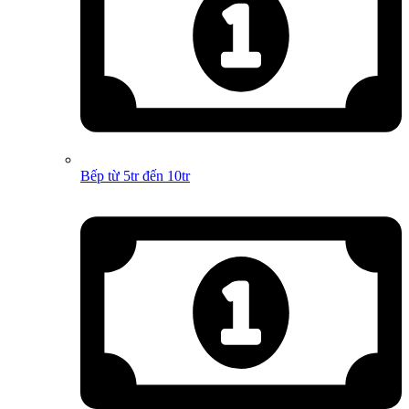
Bếp từ 5tr đến 10tr