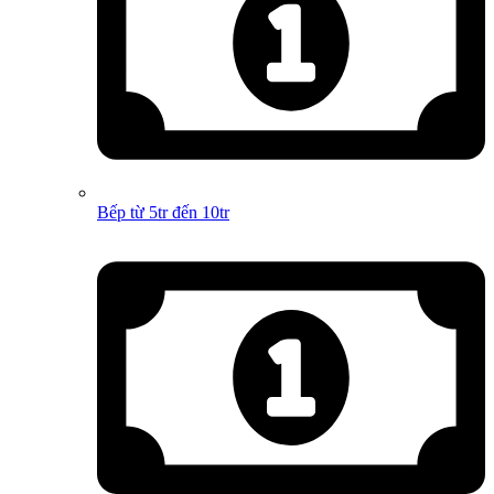
Bếp từ 5tr đến 10tr