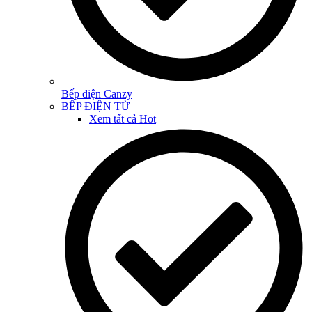
Bếp điện Canzy
BẾP ĐIỆN TỪ
Xem tất cả
Hot