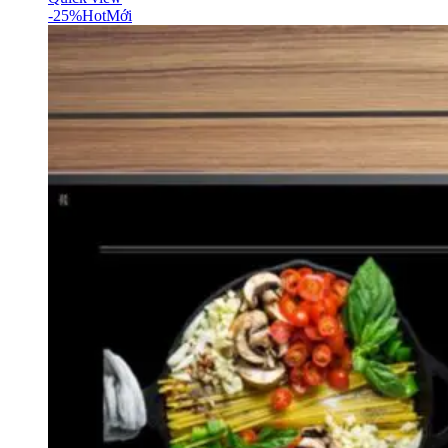
-25%
Hot
Mới