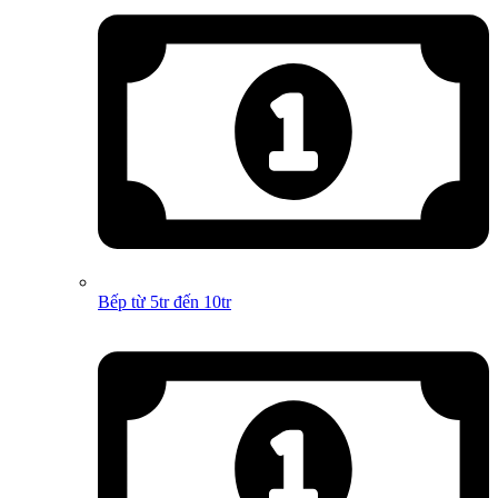
Bếp từ 5tr đến 10tr