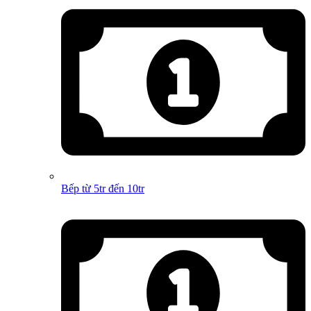
Bếp từ 5tr đến 10tr