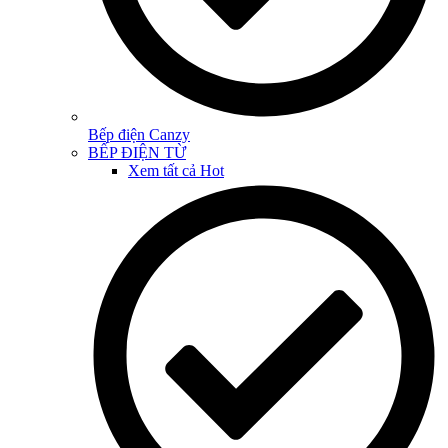
Bếp điện Canzy
BẾP ĐIỆN TỪ
Xem tất cả
Hot