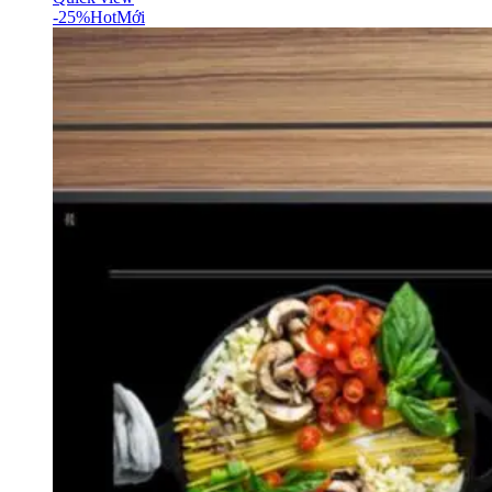
-25%
Hot
Mới