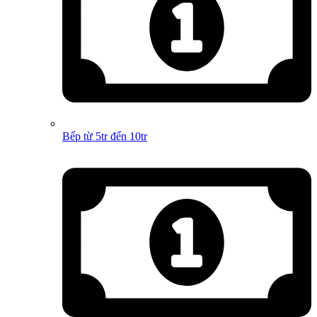
Bếp từ 5tr đến 10tr