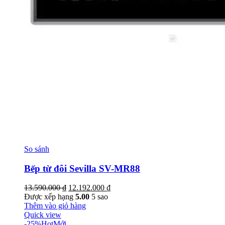
So sánh
Bếp từ đôi Sevilla SV-MR88
Giá
Giá
13.590.000
₫
12.192.000
₫
gốc
hiện
Được xếp hạng
5.00
5 sao
là:
tại
Thêm vào giỏ hàng
13.590.000 ₫.
là:
Quick view
12.192.000 ₫.
-25%
Hot
Mới