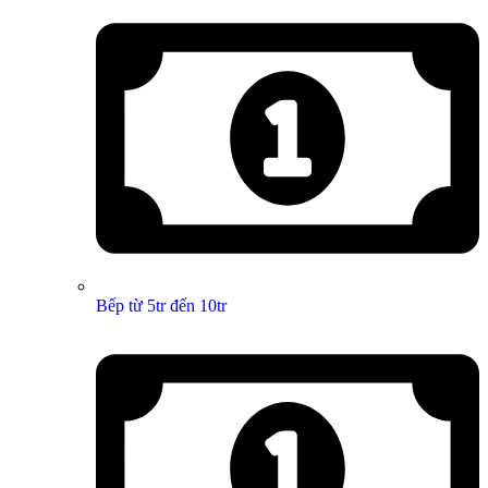
Bếp từ 5tr đến 10tr