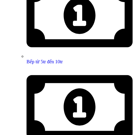
Bếp từ 5tr đến 10tr