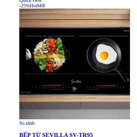
Quick view
-25%
Hot
Mới
So sánh
BẾP TỪ SEVILLA SV-TR95