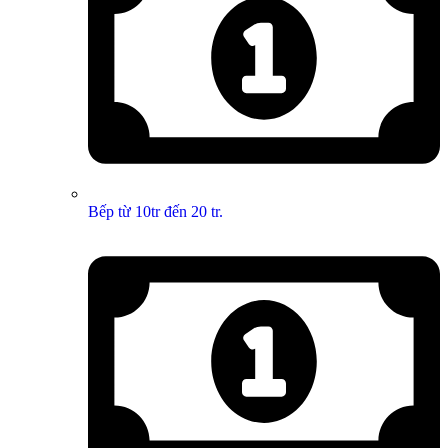
Bếp từ 10tr đến 20 tr.