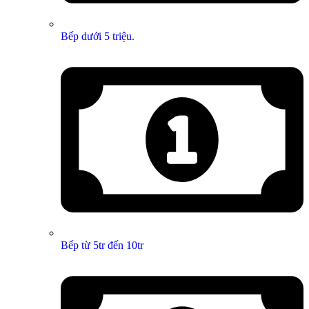
Bếp dưới 5 triệu.
Bếp từ 5tr đến 10tr