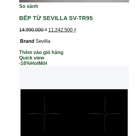
So sánh
BẾP TỪ SEVILLA SV-TR95
14.990.000
₫
11.242.500
₫
Brand
Sevilla
Thêm vào giỏ hàng
Quick view
-16%
Hot
Mới