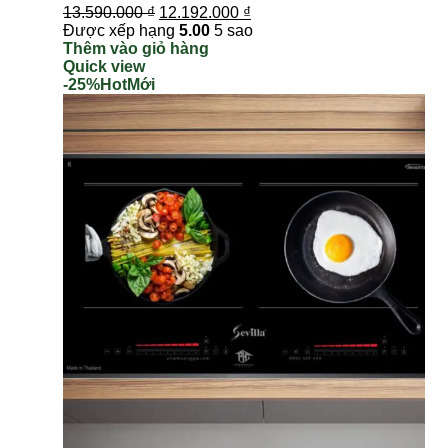
13.590.000
₫
12.192.000
₫
Được xếp hạng
5.00
5 sao
Thêm vào giỏ hàng
Quick view
-25%
Hot
Mới