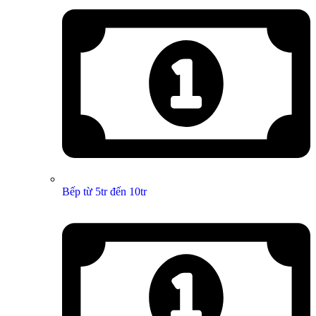
Bếp từ 5tr đến 10tr