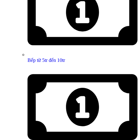
Bếp từ 5tr đến 10tr