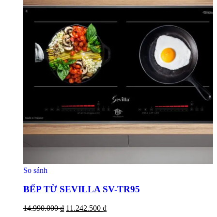
So sánh
BẾP TỪ SEVILLA SV-TR95
14.990.000
₫
11.242.500
₫