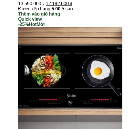
13.590.000
₫
12.192.000
₫
Được xếp hạng
5.00
5 sao
Thêm vào giỏ hàng
Quick view
-25%
Hot
Mới