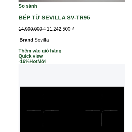
So sánh
BẾP TỪ SEVILLA SV-TR95
14.990.000
₫
11.242.500
₫
Brand
Sevilla
Thêm vào giỏ hàng
Quick view
-16%
Hot
Mới