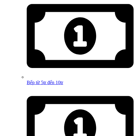
Bếp từ 5tr đến 10tr