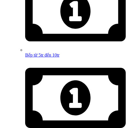
Bếp từ 5tr đến 10tr