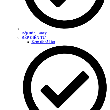
Bếp điện Canzy
BẾP ĐIỆN TỪ
Xem tất cả
Hot