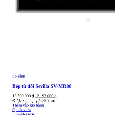
So sánh
Bếp từ đôi Sevilla SV-MR88
Giá
Giá
13.590.000
₫
12.192.000
₫
gốc
hiện
Được xếp hạng
5.00
5 sao
là:
tại
Thêm vào giỏ hàng
13.590.000 ₫.
là:
Quick view
12.192.000 ₫.
-25%
Hot
Mới