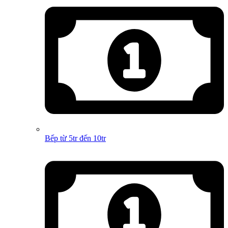
Bếp từ 5tr đến 10tr