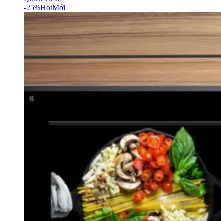
-25%
Hot
Mới