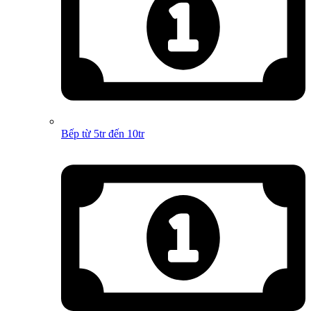
Bếp từ 5tr đến 10tr