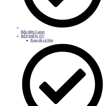
Bếp điện Canzy
BẾP ĐIỆN TỪ
Xem tất cả
Hot