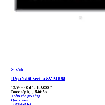
So sánh
Bếp từ đôi Sevilla SV-MR88
Giá
Giá
13.590.000
₫
12.192.000
₫
gốc
hiện
Được xếp hạng
5.00
5 sao
là:
tại
Thêm vào giỏ hàng
13.590.000 ₫.
là:
Quick view
12.192.000 ₫.
-25%
Hot
Mới