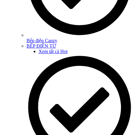
Bếp điện Canzy
BẾP ĐIỆN TỪ
Xem tất cả
Hot