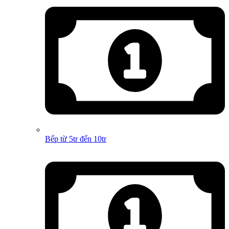
Bếp từ 5tr đến 10tr