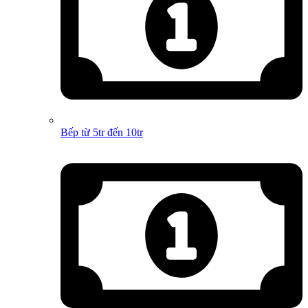
Bếp từ 5tr đến 10tr