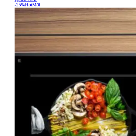
-25%
Hot
Mới