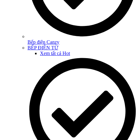
Bếp điện Canzy
BẾP ĐIỆN TỪ
Xem tất cả
Hot