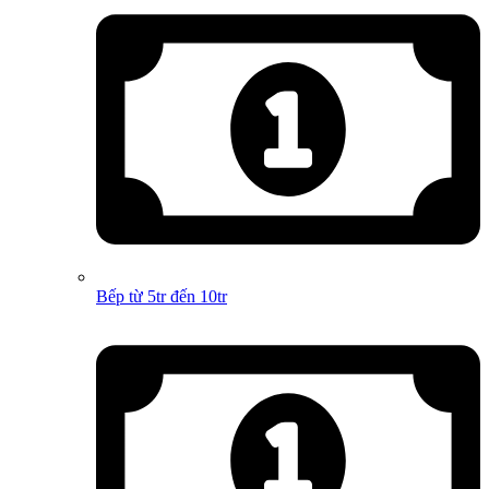
Bếp từ 5tr đến 10tr