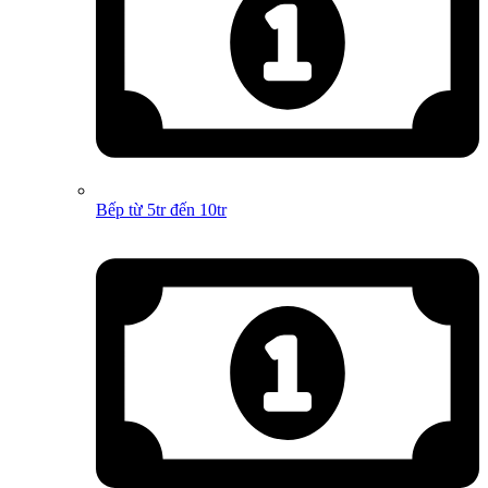
Bếp từ 5tr đến 10tr