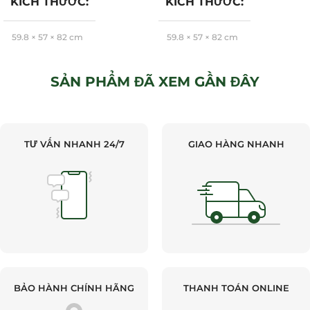
KÍCH THƯỚC
KÍCH THƯỚC
59,8 × 57 × 82 cm
59,8 × 57 × 82 cm
Hafele
Hafele
BRAND
BRAND
SẢN PHẨM ĐÃ XEM GẦN ĐÂY
TƯ VẤN NHANH 24/7
GIAO HÀNG NHANH
BẢO HÀNH CHÍNH HÃNG
THANH TOÁN ONLINE