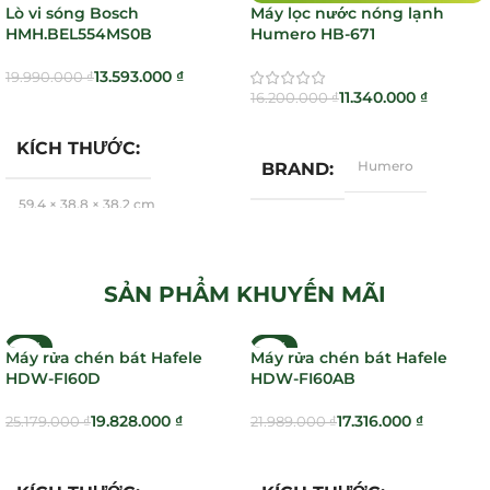
Lò vi sóng Bosch
Máy lọc nước nóng lạnh
HMH.BEL554MS0B
Humero HB-671
13.593.000
₫
19.990.000
₫
11.340.000
₫
16.200.000
₫
Thêm Vào Giỏ Hàng
Thêm Vào Giỏ Hàng
KÍCH THƯỚC
Humero
BRAND
59,4 × 38,8 × 38,2 cm
Bosch
BRAND
SẢN PHẨM KHUYẾN MÃI
-21%
-21%
Máy rửa chén bát Hafele
Máy rửa chén bát Hafele
HDW-FI60D
HDW-FI60AB
19.828.000
₫
17.316.000
₫
25.179.000
₫
21.989.000
₫
Thêm Vào Giỏ Hàng
Thêm Vào Giỏ Hàng