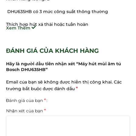
DHU635HB có 3 mức công suất thông thường
Thích hợp hút xả thải hoặc tuần hoàn
Xem Thêm
Bộ phụ kiện gắn tường và bộ phụ kiện hút thải tuần
hoàn và xả thải
ĐÁNH GIÁ CỦA KHÁCH HÀNG
Sau khi chạy 6 phút chế độ hút mạnh tự trở về chế độ
thông thường
Hãy là người đầu tiên nhận xét “Máy hút mùi âm tủ
Bosch DHU635HB”
2 lưới lọc mỡ có thể dùng với máy rửa bát
Email của bạn sẽ không được hiển thị công khai.
Các
Thiết kế của
máy hút mùi cổ điển Bosch
*
trường bắt buộc được đánh dấu
DHU635HB
*
Đánh giá của bạn
Thiết kế dạng cổ điển rộng 600mm
*
Nhận xét của bạn
Mặt inox và viền kính
Điều khiển nút nhấn cơ gạt