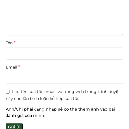
Thông số kỹ thuật của máy hút mùi
âm tủ Bosch DHU635HB
Đường kính đầu ra: 120mm hoặc 150 mm
*
Tên
Chiều dài dây cắm: 130cm
Công suất tiêu thụ: 196W
*
Email
Tần số: 50 Hz
Hiệu điện thế: 220-240 V
Lưu tên của tôi, email, và trang web trong trình duyệt
Kích thước sản phẩm: (DxRxC): 890×184-499×928-
này cho lần bình luận kế tiếp của tôi.
1258mm
Anh/Chị phải đăng nhập để có thể thêm ảnh vào bài
*** Bạn có thể tham khảo thêm những thiết bị
máy hút
đánh giá của mình.
mùi
hiện đại khác đang được bán tại Siêu thị Bếp Bình
Dương như: