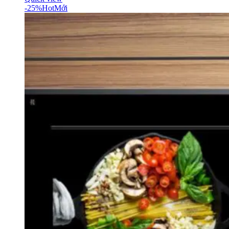
-25%
Hot
Mới