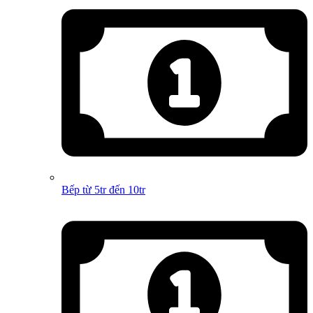
Bếp từ 5tr đến 10tr