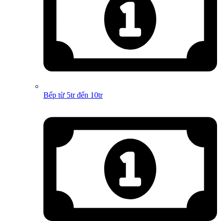
Bếp từ 5tr đến 10tr