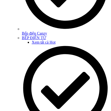
Bếp điện Canzy
BẾP ĐIỆN TỪ
Xem tất cả
Hot