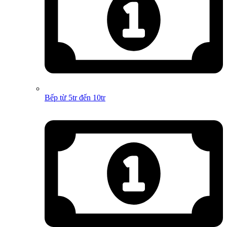
Bếp từ 5tr đến 10tr