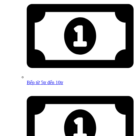
Bếp từ 5tr đến 10tr