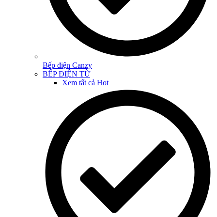
Bếp điện Canzy
BẾP ĐIỆN TỪ
Xem tất cả
Hot