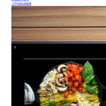
-25%
Hot
Mới