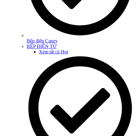
Bếp điện Canzy
BẾP ĐIỆN TỪ
Xem tất cả
Hot