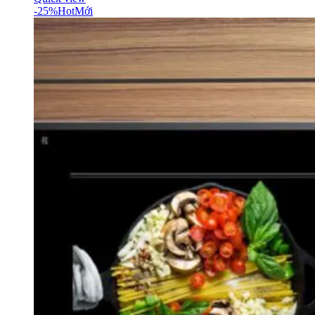
-25%
Hot
Mới