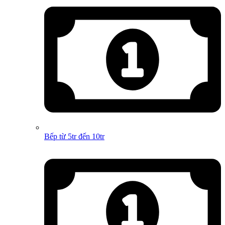
Bếp từ 5tr đến 10tr