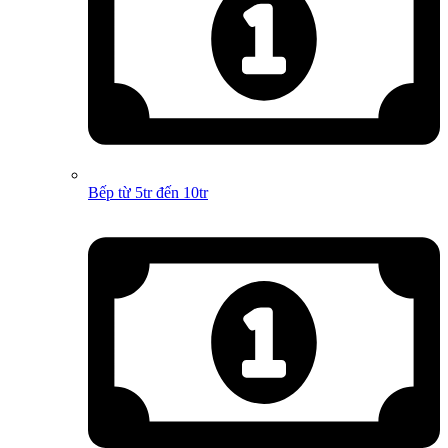
Bếp từ 5tr đến 10tr