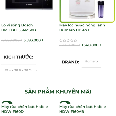
Lò vi sóng Bosch
Máy lọc nước nóng lạnh
HMH.BEL554MS0B
Humero HB-671
13.593.000
₫
19.990.000
₫
11.340.000
₫
16.200.000
₫
Thêm Vào Giỏ Hàng
Thêm Vào Giỏ Hàng
KÍCH THƯỚC
Humero
BRAND
59,4 × 38,8 × 38,2 cm
Bosch
BRAND
SẢN PHẨM KHUYẾN MÃI
-21%
-21%
Máy rửa chén bát Hafele
Máy rửa chén bát Hafele
HDW-FI60D
HDW-FI60AB