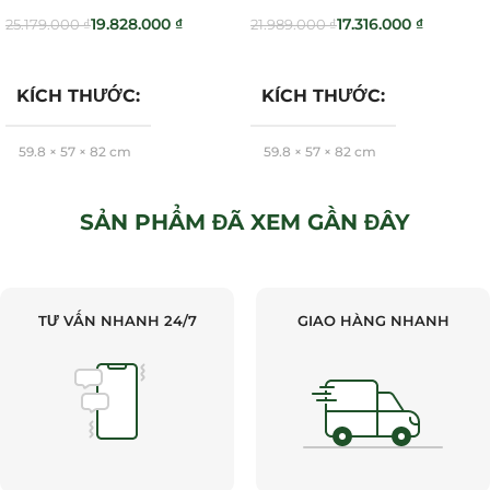
19.828.000
₫
17.316.000
₫
25.179.000
₫
21.989.000
₫
Thêm Vào Giỏ Hàng
Thêm Vào Giỏ Hàng
KÍCH THƯỚC
KÍCH THƯỚC
59,8 × 57 × 82 cm
59,8 × 57 × 82 cm
Hafele
Hafele
BRAND
BRAND
SẢN PHẨM ĐÃ XEM GẦN ĐÂY
TƯ VẤN NHANH 24/7
GIAO HÀNG NHANH