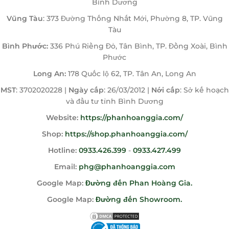
Bình Dương
Vũng Tàu
: 373 Đường Thống Nhất Mới, Phường 8, TP. Vũng
Tàu
Bình Phước:
336 Phú Riềng Đỏ, Tân Bình, TP. Đồng Xoài, Bình
Phước
Long An:
178 Quốc lộ 62, TP. Tân An, Long An
MST
: 3702020228 |
Ngày cấp
: 26/03/2012 |
Nới cấp
: Sở kế hoạch
và đầu tư tỉnh Bình Dương
Website:
https://phanhoanggia.com/
Shop:
https://shop.phanhoanggia.com/
Hotline:
0933.426.399
-
0933.427.499
Email:
phg@phanhoanggia.com
Google Map:
Đường đến Phan Hoàng Gia.
Google Map:
Đường đến Showroom.