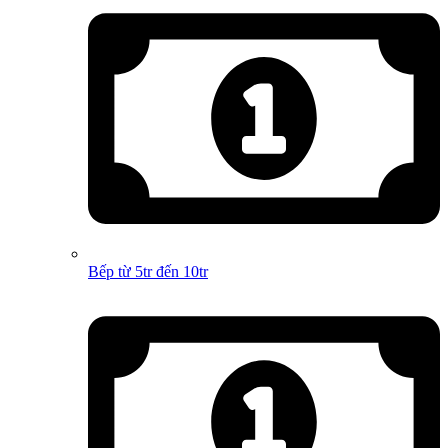
Bếp từ 5tr đến 10tr