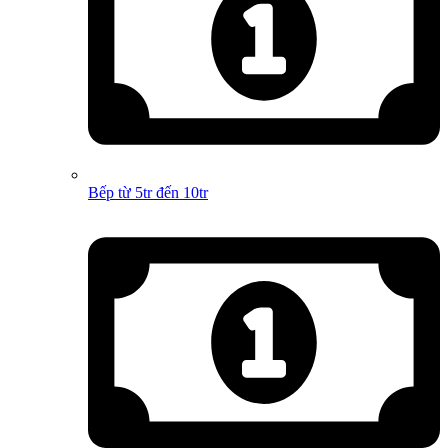
Bếp từ 5tr đến 10tr