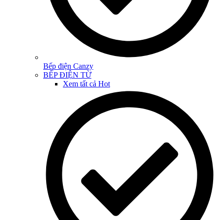
Bếp điện Canzy
BẾP ĐIỆN TỪ
Xem tất cả
Hot