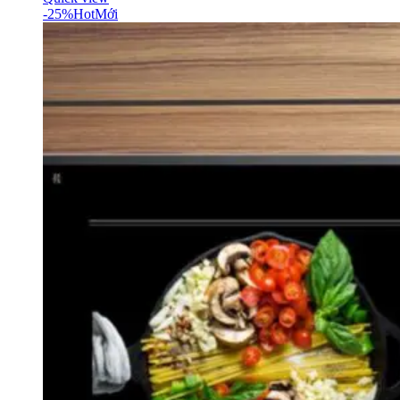
-25%
Hot
Mới