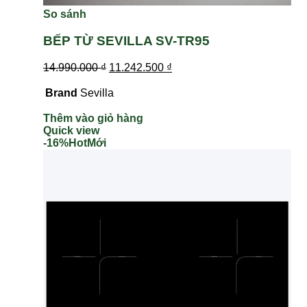
So sánh
BẾP TỪ SEVILLA SV-TR95
14.990.000
₫
11.242.500
₫
Brand
Sevilla
Thêm vào giỏ hàng
Quick view
-16%
Hot
Mới