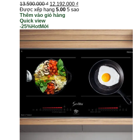
13.590.000
₫
12.192.000
₫
Được xếp hạng
5.00
5 sao
Thêm vào giỏ hàng
Quick view
-25%
Hot
Mới