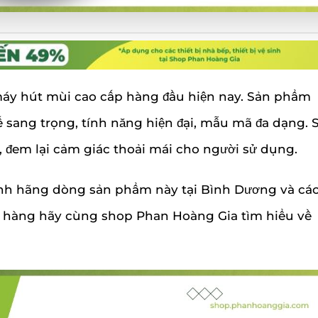
6.950.000
₫
38,6
KÍCH THƯỚC
45
 THƯỚC
45
0.000
₫
₫
KÍCH THƯỚC
×
× 6
ND
×
Fagor
BRAND
Humero
40
cm
5,5
28 ×
BRAND
cm
Kangen
69,5
cm
48
×
 THƯỚC
×
44
Trắng
KÍCH THƯỚC
BRAND
49,8
Chef's
×
COLOR
ND
,
Eurosun
cm
BRAND
Pramie
94
Đỏ
máy hút mùi cao cấp hàng đầu hiện nay. Sản phẩm
cm
 sang trọng, tính năng hiện đại, mẫu mã đa dạng. 
Trắng
OR
,
BRAND
 đem lại cảm giác thoải mái cho người sử dụng.
Pramie
Đỏ
nh hãng dòng sản phẩm này tại Bình Dương và cá
ND
Humero
ách hàng hãy cùng shop Phan Hoàng Gia tìm hiểu về