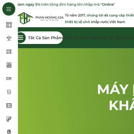
Giảm ngay 5%
trên tổng đơn hàng khi nhập mã "
Online
"
Từ năm 2017,
chúng tôi đã cung cấp thiết
thiết bị vệ sinh
khắp nước Việt Nam
Tất Cả Sản Phẩm
Thiết Bị Nhà Bếp
Thiết Bị Vệ Sinh
C
MÁY 
KH