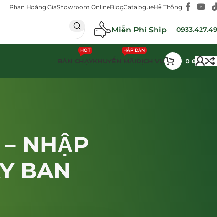
Phan Hoàng Gia
Showroom Online
Blog
Catalogue
Hệ Thống
Miễn Phí Ship
0933.427.4
HOT
HẤP DẪN
BÁN CHẠY
KHUYẾN MÃI
DỊCH VỤ
0
₫
 – NHẬP
Y BAN
I