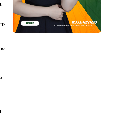
t
ợp
như
y
p
t