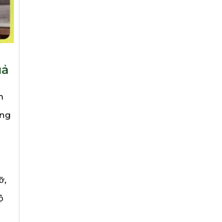
uả
m
ãng
ỡ,
ộ