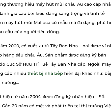
ững thương hiệu máy hút mùi châu Âu cao cấp nhấ
ánh giá cao bởi kiểu dáng sang trọng và tinh tế
m máy hút mùi Malloca có mẫu mã đa dạng, phù h
hu cầu của người tiêu dùng.
ăm 2000, có xuất xứ từ Tây Ban Nha – nơi được ví 
bếp hàng đầu châu Âu. Sản phẩm được đăng ký bản
 do Cục Sở Hữu Trí Tuệ Tây Ban Nha cấp. Ngoài má
ng cấp nhiều
thiết bị nhà bếp
hiện đại khác như: bế
lò nướng…
t hiện từ năm 2004, được đăng ký nhãn hiệu – Số:
. Gần 20 năm có mặt và phát triển tại thị trường Việ