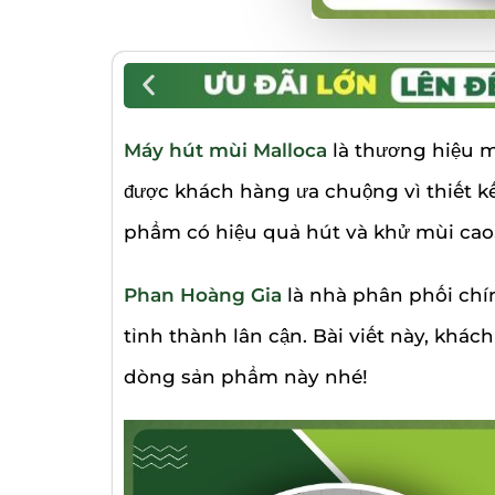
38,6
50
KÍCH THƯỚC
KÍCH THƯỚC
KÍCH
11.340.000
₫
11.830.000
₫
9.94
×
×
BRA
40
58
BRAND
BRAND
Humero
cm
Humero
cm
KÍCH
BRAND
BRAND
BRA
Eurosun
Chef's
Máy hút mùi Malloca
là thương hiệu 
được khách hàng ưa chuộng vì thiết kế
COL
phẩm có hiệu quả hút và khử mùi cao,
Phan Hoàng Gia
là nhà phân phối chí
BRA
tỉnh thành lân cận. Bài viết này, kh
dòng sản phẩm này nhé!