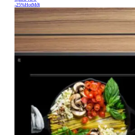
-25%
Hot
Mới