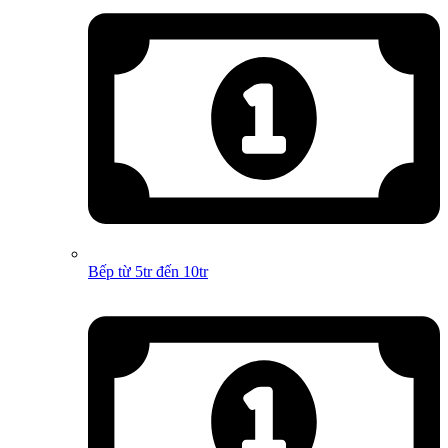
Bếp từ 5tr đến 10tr