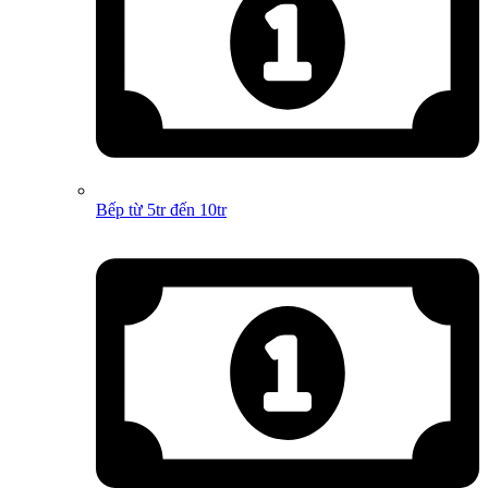
Bếp từ 5tr đến 10tr