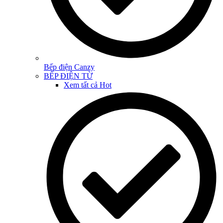
Bếp điện Canzy
BẾP ĐIỆN TỪ
Xem tất cả
Hot