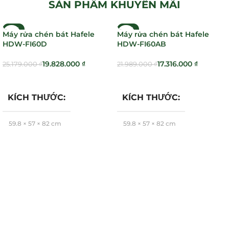
SẢN PHẨM KHUYẾN MÃI
-21%
-21%
Máy rửa chén bát Hafele
Máy rửa chén bát Hafele
HDW-FI60D
HDW-FI60AB
19.828.000
₫
17.316.000
₫
25.179.000
₫
21.989.000
₫
Thêm Vào Giỏ Hàng
Thêm Vào Giỏ Hàng
KÍCH THƯỚC
KÍCH THƯỚC
59,8 × 57 × 82 cm
59,8 × 57 × 82 cm
Hafele
Hafele
BRAND
BRAND