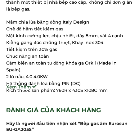
thành một thiết bị nhà bếp cao cấp, không chỉ đơn giản
là bếp gas.
Mâm chia lửa bằng đồng Italy Design
Chế độ hầm tiết kiệm gas
Mặt kính cường lực, chịu nhiệt, dày 8mm, vát 4 cạnh
Kiềng gang đúc chống trượt, Khay Inox 304
Tiết kiệm trên 30% gas
Chức năng an toàn
Cảm biến an toàn tự động khóa ga Orkli (Made in
Spain).
2 lò nấu, 4.0 4.0KW
Hệ thống đánh lửa bằng PIN (DC)
Xem Thêm
Kích thước sản phẩm: 760R x 430S x108C mm
Kích thước khoét đá: 690R x 380S mm
ĐÁNH GIÁ CỦA KHÁCH HÀNG
***Bên cạnh dòng sản phẩm này, bạn cũng có thể tham
khảo thêm
các dòng bếp gas khác
đang được chúng tôi
Hãy là người đầu tiên nhận xét “Bếp gas âm Eurosun
cung cấp như:
EU-GA205S”
Bếp gas âm Eurosun EU-GA207