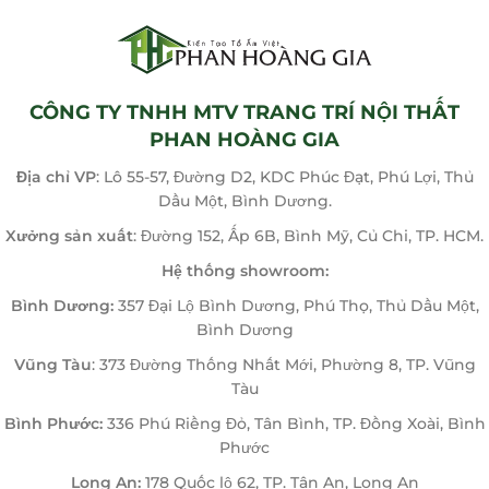
CÔNG TY TNHH MTV TRANG TRÍ NỘI THẤT
PHAN HOÀNG GIA
Địa chỉ VP
: Lô 55-57, Đường D2, KDC Phúc Đạt, Phú Lợi, Thủ
Dầu Một, Bình Dương.
Xưởng sản xuất
: Đường 152, Ấp 6B, Bình Mỹ, Củ Chi, TP. HCM.
Hệ thống showroom:
Bình Dương:
357 Đại Lộ Bình Dương, Phú Thọ, Thủ Dầu Một,
Bình Dương
Vũng Tàu
: 373 Đường Thống Nhất Mới, Phường 8, TP. Vũng
Tàu
Bình Phước:
336 Phú Riềng Đỏ, Tân Bình, TP. Đồng Xoài, Bình
Phước
Long An:
178 Quốc lộ 62, TP. Tân An, Long An