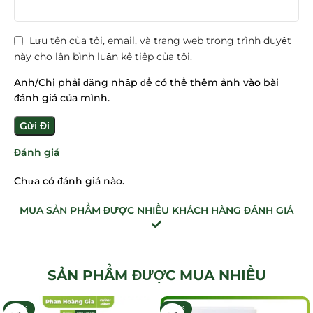
CƠ HỘI MUA HÀNG CHẤT LƯỢNG TỐT
Lưu tên của tôi, email, và trang web trong trình duyệt
này cho lần bình luận kế tiếp của tôi.
Anh/Chị phải đăng nhập để có thể thêm ảnh vào bài
đánh giá của mình.
Đánh giá
Chưa có đánh giá nào.
MUA SẢN PHẨM ĐƯỢC NHIỀU KHÁCH HÀNG ĐÁNH GIÁ
SẢN PHẨM ĐƯỢC MUA NHIỀU
-32%
-30%