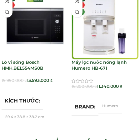
HOT
HOT
MỚI
Lò vi sóng Bosch
Máy lọc nước nóng lạnh
HMH.BEL554MS0B
Humero HB-671
13.593.000
₫
19.990.000
₫
11.340.000
₫
16.200.000
₫
Thêm Vào Giỏ Hàng
Thêm Vào Giỏ Hàng
KÍCH THƯỚC
Humero
BRAND
59,4 × 38,8 × 38,2 cm
Bosch
BRAND