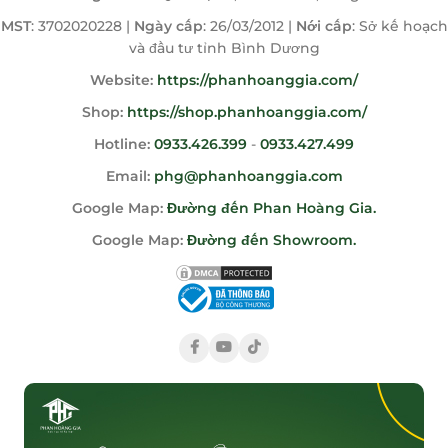
MST
: 3702020228 |
Ngày cấp
: 26/03/2012 |
Nới cấp
: Sở kế hoạch
và đầu tư tỉnh Bình Dương
Website:
https://phanhoanggia.com/
Shop:
https://shop.phanhoanggia.com/
Hotline:
0933.426.399
-
0933.427.499
Email:
phg@phanhoanggia.com
Google Map:
Đường đến Phan Hoàng Gia.
Google Map:
Đường đến Showroom.