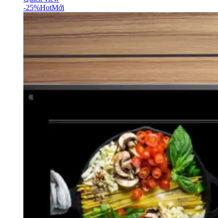
-25%
Hot
Mới