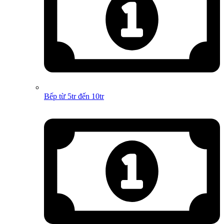
Bếp từ 5tr đến 10tr