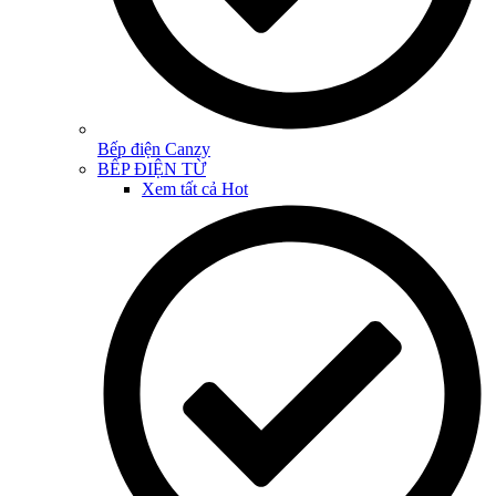
Bếp điện Canzy
BẾP ĐIỆN TỪ
Xem tất cả
Hot