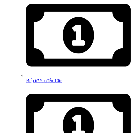
Bếp từ 5tr đến 10tr