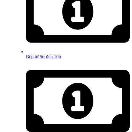
Bếp từ 5tr đến 10tr