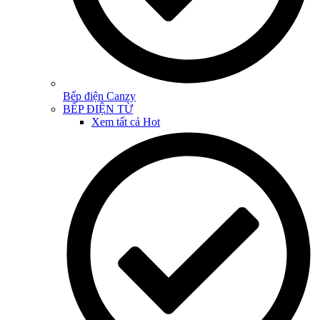
Bếp điện Canzy
BẾP ĐIỆN TỪ
Xem tất cả
Hot