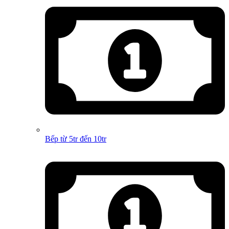
Bếp từ 5tr đến 10tr