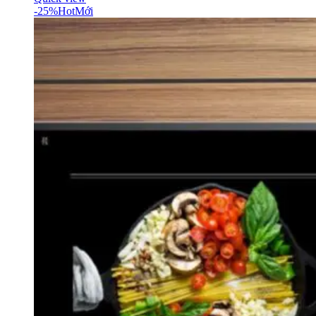
-25%
Hot
Mới