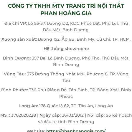
CÔNG TY TNHH MTV TRANG TRÍ NỘI THẤT
PHAN HOÀNG GIA
Địa chỉ VP
: Lô 55-57, Đường D2, KDC Phúc Đạt, Phú Lợi, Thủ
Dầu Một, Bình Dương.
Xưởng sản xuất
: Đường 152, Ấp 6B, Bình Mỹ, Củ Chi, TP. HCM.
Hệ thống showroom:
Bình Dương:
357 Đại Lộ Bình Dương, Phú Thọ, Thủ Dầu Một,
Bình Dương
Vũng Tàu
: 373 Đường Thống Nhất Mới, Phường 8, TP. Vũng
Tàu
Bình Phước:
336 Phú Riềng Đỏ, Tân Bình, TP. Đồng Xoài, Bình
Phước
Long An:
178 Quốc lộ 62, TP. Tân An, Long An
MST
: 3702020228 |
Ngày cấp
: 26/03/2012 |
Nới cấp
: Sở kế hoạch
và đầu tư tỉnh Bình Dương
Website:
https://phanhoanggia.com/