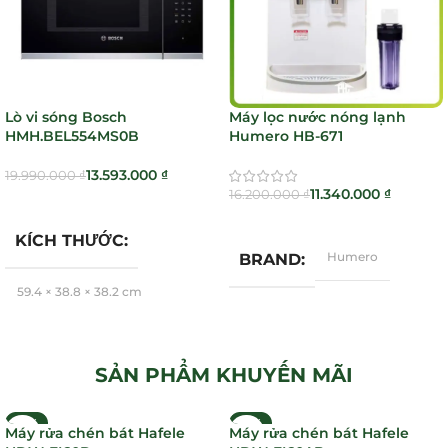
Email: cskh.phg@gmail.com
CƠ HỘI MUA HÀNG CHẤT LƯỢNG TỐT
Lò vi sóng Bosch
Máy lọc nước nóng lạnh
HMH.BEL554MS0B
Humero HB-671
13.593.000
₫
19.990.000
₫
11.340.000
₫
16.200.000
₫
Thêm Vào Giỏ Hàng
Thêm Vào Giỏ Hàng
KÍCH THƯỚC
Humero
BRAND
59,4 × 38,8 × 38,2 cm
Bosch
BRAND
SẢN PHẨM KHUYẾN MÃI
-21%
-21%
Máy rửa chén bát Hafele
Máy rửa chén bát Hafele