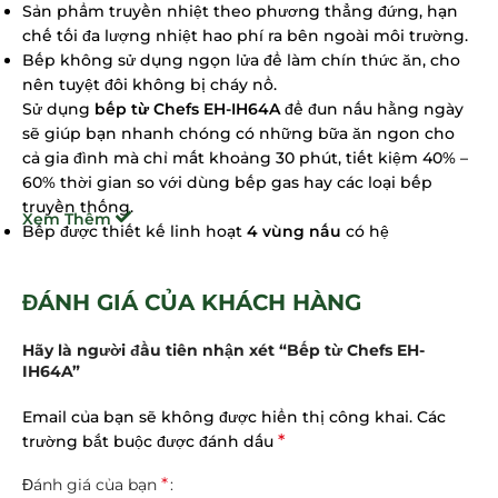
Sản phẩm truyền nhiệt theo phương thẳng đứng, hạn
chế tối đa lượng nhiệt hao phí ra bên ngoài môi trường.
Bếp không sử dụng ngọn lửa để làm chín thức ăn, cho
nên tuyệt đôi không bị cháy nổ.
Sử dụng
bếp từ Chefs EH-IH64A
để đun nấu hằng ngày
sẽ giúp bạn nhanh chóng có những bữa ăn ngon cho
cả gia đình mà chỉ mất khoảng 30 phút, tiết kiệm 40% –
60% thời gian so với dùng bếp gas hay các loại bếp
truyền thống.
Xem Thêm
Bếp được thiết kế linh hoạt
4 vùng nấu
có hệ
thống
bảng điều khiển cảm ứng
độc lập cho từng vùng
nấu.
ĐÁNH GIÁ CỦA KHÁCH HÀNG
Hãy là người đầu tiên nhận xét “Bếp từ Chefs EH-
Ngoài ra, bếp từ
Chefs EH-IH64A
còn tích hợp nhiều khả
IH64A”
năng nấu nướng thông minh như: hẹn thời gian nấu,
ngắt bếp tự động khi để quên, cảnh báp chống tràn,
Email của bạn sẽ không được hiển thị công khai.
Các
hiện thị nhiệt dư… đảm bảo an toàn cho người sử dụng.
*
trường bắt buộc được đánh dấu
Mặt bếp làm bằng thủy tinh cường lực chống trầy xước,
cong vênh, nứt vỡ hiệu quả.
*
Đánh giá của bạn