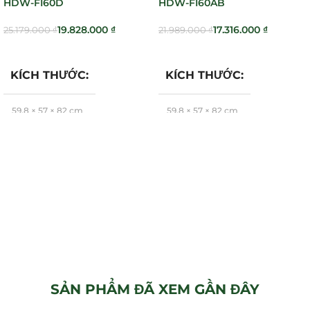
HDW-FI60D
HDW-FI60AB
19.828.000
₫
17.316.000
₫
25.179.000
₫
21.989.000
₫
Thêm Vào Giỏ Hàng
Thêm Vào Giỏ Hàng
KÍCH THƯỚC
KÍCH THƯỚC
59,8 × 57 × 82 cm
59,8 × 57 × 82 cm
Hafele
Hafele
BRAND
BRAND
SẢN PHẨM ĐÃ XEM GẦN ĐÂY