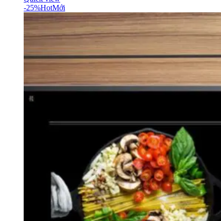
-25%
Hot
Mới