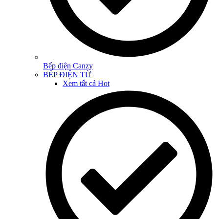
Bếp điện Canzy
BẾP ĐIỆN TỪ
Xem tất cả
Hot