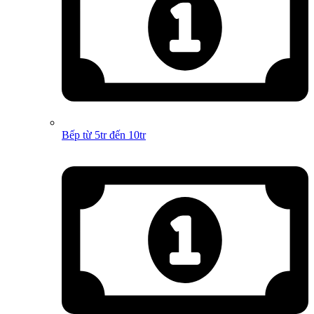
Bếp từ 5tr đến 10tr