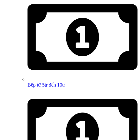
Bếp từ 5tr đến 10tr