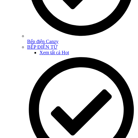
Bếp điện Canzy
BẾP ĐIỆN TỪ
Xem tất cả
Hot