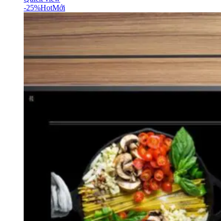
-25%
Hot
Mới