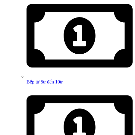
Bếp từ 5tr đến 10tr