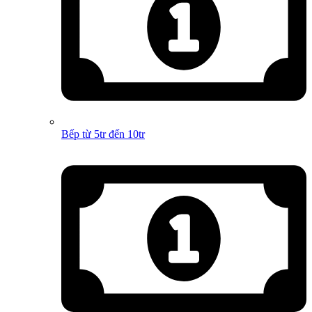
Bếp từ 5tr đến 10tr