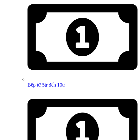
Bếp từ 5tr đến 10tr