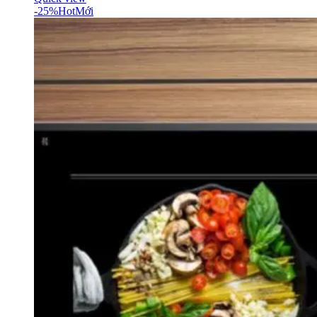
-25%
Hot
Mới