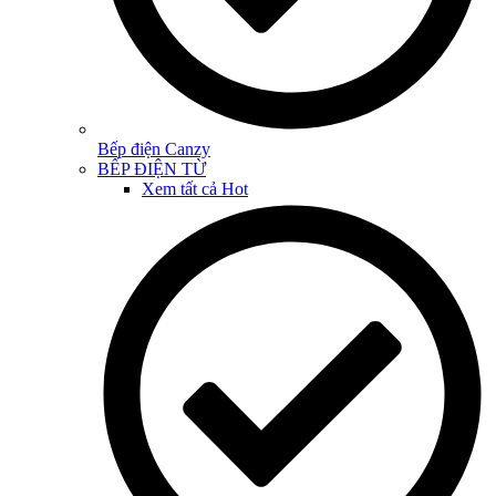
Bếp điện Canzy
BẾP ĐIỆN TỪ
Xem tất cả
Hot