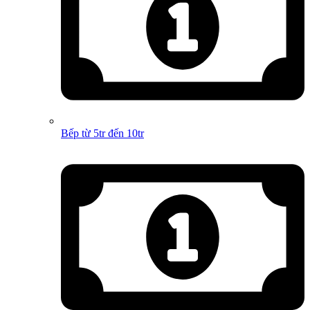
Bếp từ 5tr đến 10tr