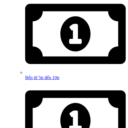
Bếp từ 5tr đến 10tr