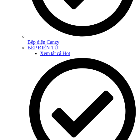
Bếp điện Canzy
BẾP ĐIỆN TỪ
Xem tất cả
Hot