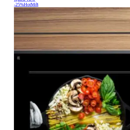
-25%
Hot
Mới