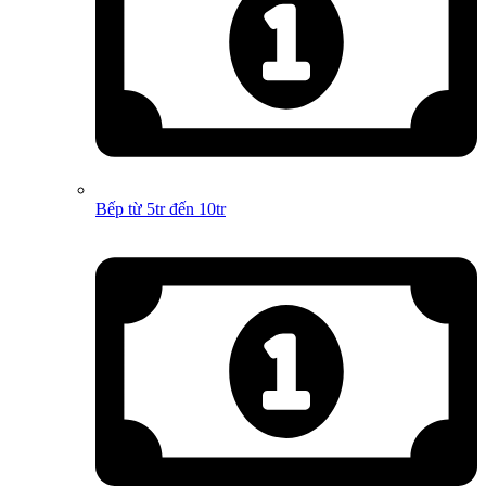
Bếp từ 5tr đến 10tr