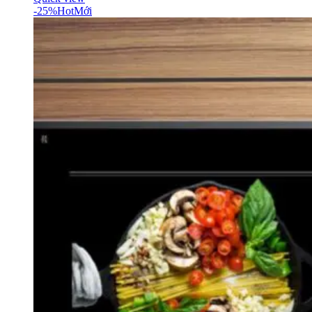
-25%
Hot
Mới