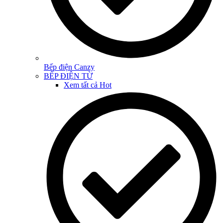
Bếp điện Canzy
BẾP ĐIỆN TỪ
Xem tất cả
Hot