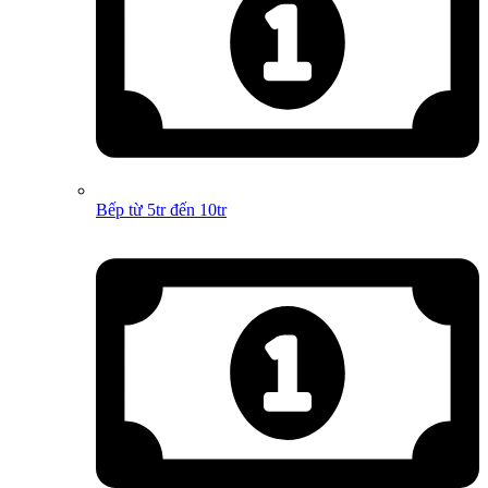
Bếp từ 5tr đến 10tr