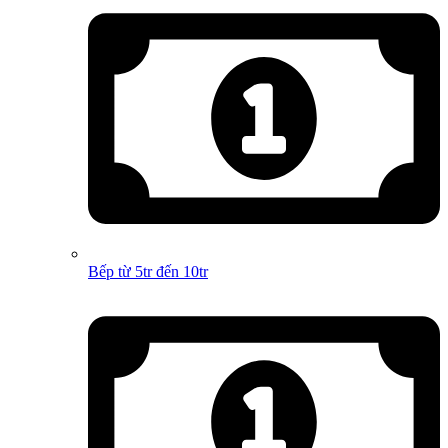
Bếp từ 5tr đến 10tr