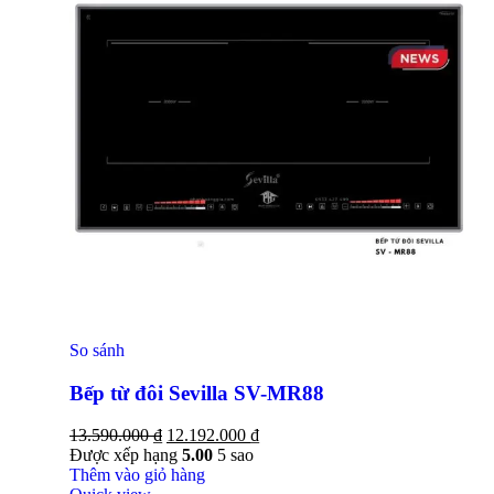
So sánh
Bếp từ đôi Sevilla SV-MR88
13.590.000
₫
12.192.000
₫
Được xếp hạng
5.00
5 sao
Thêm vào giỏ hàng