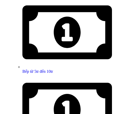
Bếp từ 5tr đến 10tr