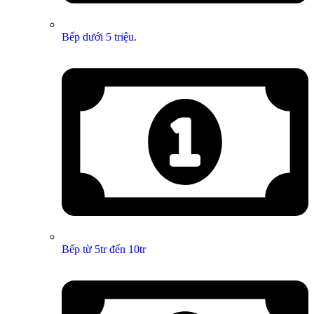
Bếp dưới 5 triệu.
Bếp từ 5tr đến 10tr