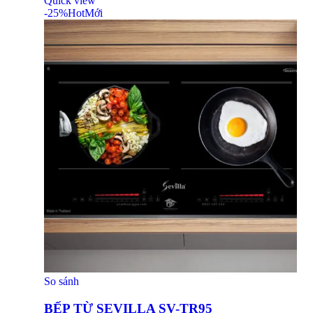
Quick view
-25%
Hot
Mới
So sánh
BẾP TỪ SEVILLA SV-TR95