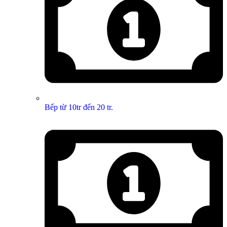
Bếp từ 10tr đến 20 tr.