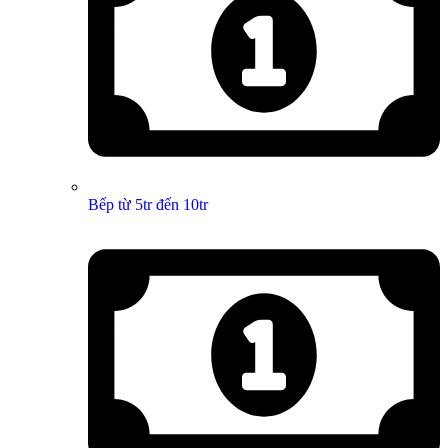
Bếp từ 5tr đến 10tr