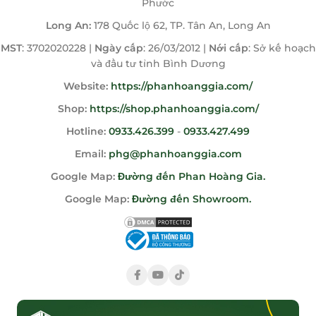
Phước
Long An:
178 Quốc lộ 62, TP. Tân An, Long An
MST
: 3702020228 |
Ngày cấp
: 26/03/2012 |
Nới cấp
: Sở kế hoạch
và đầu tư tỉnh Bình Dương
Website:
https://phanhoanggia.com/
Shop:
https://shop.phanhoanggia.com/
Hotline:
0933.426.399
-
0933.427.499
Email:
phg@phanhoanggia.com
Google Map:
Đường đến Phan Hoàng Gia.
Google Map:
Đường đến Showroom.