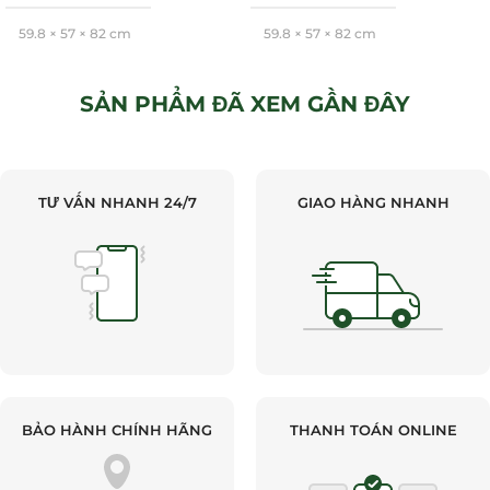
59,8 × 57 × 82 cm
59,8 × 57 × 82 cm
Hafele
Hafele
BRAND
BRAND
SẢN PHẨM ĐÃ XEM GẦN ĐÂY
TƯ VẤN NHANH 24/7
GIAO HÀNG NHANH
BẢO HÀNH CHÍNH HÃNG
THANH TOÁN ONLINE