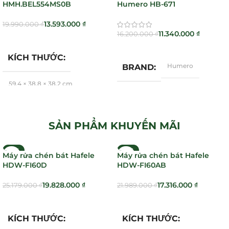
HMH.BEL554MS0B
Humero HB-671
13.593.000
₫
19.990.000
₫
11.340.000
₫
16.200.000
₫
Thêm Vào Giỏ Hàng
Thêm Vào Giỏ Hàng
KÍCH THƯỚC
Humero
BRAND
59,4 × 38,8 × 38,2 cm
Bosch
BRAND
SẢN PHẨM KHUYẾN MÃI
-21%
-21%
Máy rửa chén bát Hafele
Máy rửa chén bát Hafele
HDW-FI60D
HDW-FI60AB
19.828.000
₫
17.316.000
₫
25.179.000
₫
21.989.000
₫
Thêm Vào Giỏ Hàng
Thêm Vào Giỏ Hàng
KÍCH THƯỚC
KÍCH THƯỚC