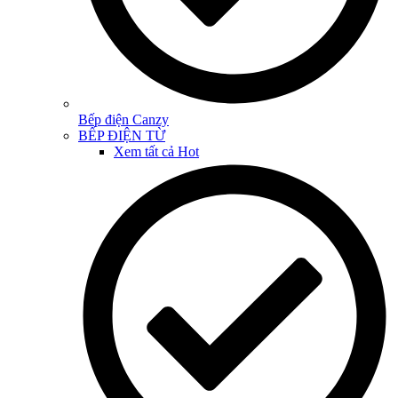
Bếp điện Canzy
BẾP ĐIỆN TỪ
Xem tất cả
Hot