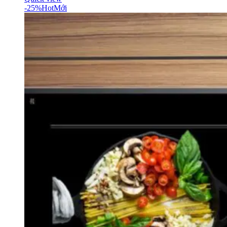
-25%
Hot
Mới