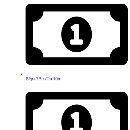
Bếp từ 5tr đến 10tr