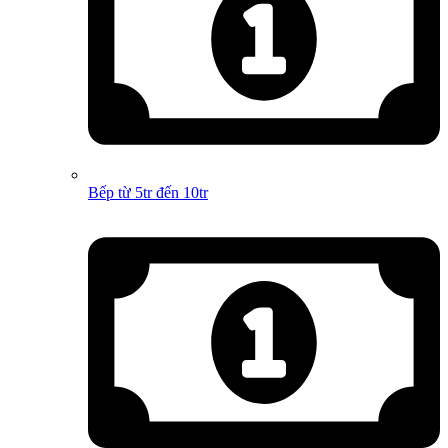
Bếp từ 5tr đến 10tr