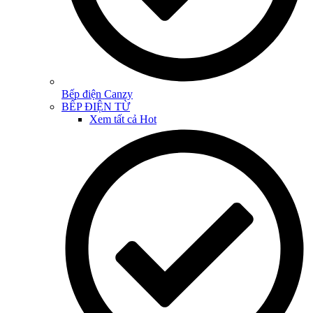
Bếp điện Canzy
BẾP ĐIỆN TỪ
Xem tất cả
Hot