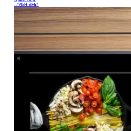
-25%
Hot
Mới