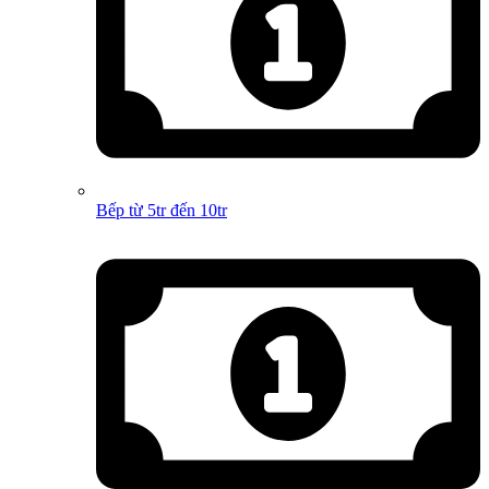
Bếp từ 5tr đến 10tr