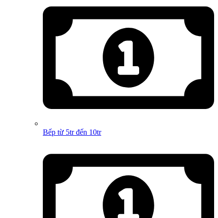
Bếp từ 5tr đến 10tr