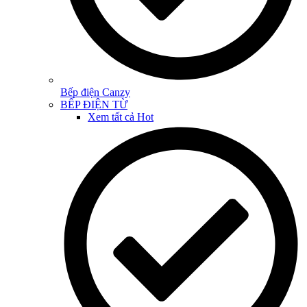
Bếp điện Canzy
BẾP ĐIỆN TỪ
Xem tất cả
Hot