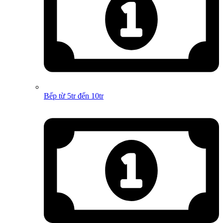
Bếp từ 5tr đến 10tr