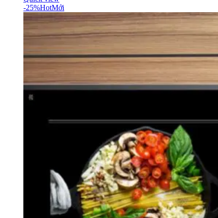
-25%
Hot
Mới