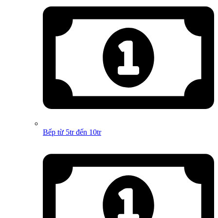
Bếp từ 5tr đến 10tr