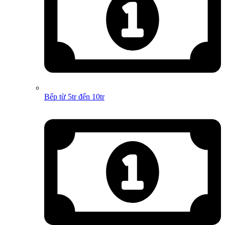
Bếp từ 5tr đến 10tr