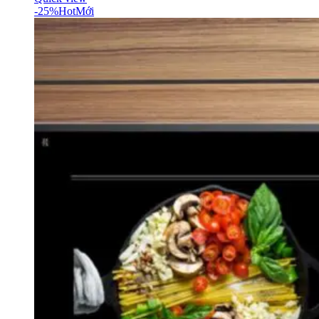
-25%
Hot
Mới