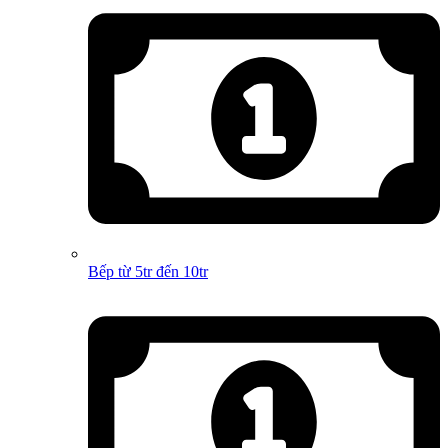
Bếp từ 5tr đến 10tr