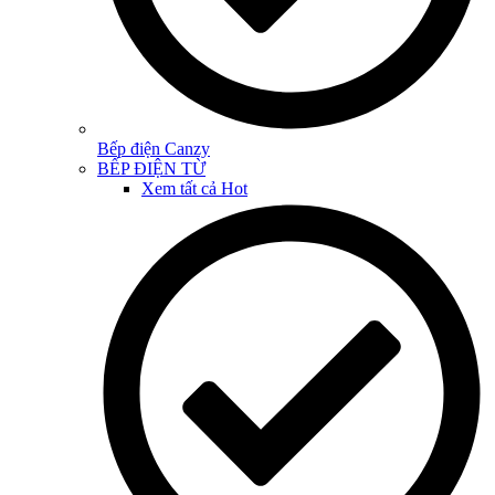
Bếp điện Canzy
BẾP ĐIỆN TỪ
Xem tất cả
Hot